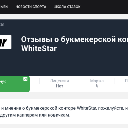
ЗЫВЫ
НОВОСТИ СПОРТА
ШКОЛА СТАВОК
tar
Отзывы о букмекерской ко
WhiteStar
Лицензия
Маржа
П
нус
Нет
%
т и мнение о букмекерской конторе WhiteStar, пожалуйста,
другим капперам или новичкам.