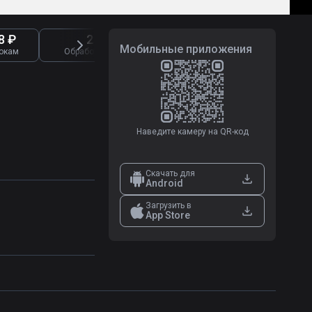
8 ₽
2 722
8 290
Мобильные приложения
окам
Обработано жалоб
Отзывы о букмекерах
Наведите камеру на QR-код
Скачать для
Android
Загрузить в
App Store