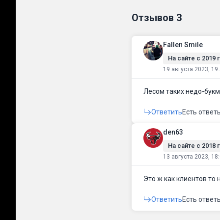
Отзывов
3
Fallen Smile
На сайте c 2019 г
19 августа 2023, 19
Лесом таких недо-букм
Ответить
Есть ответ
den63
На сайте c 2018 г
13 августа 2023, 18
Это ж как клиентов то
Ответить
Есть ответ