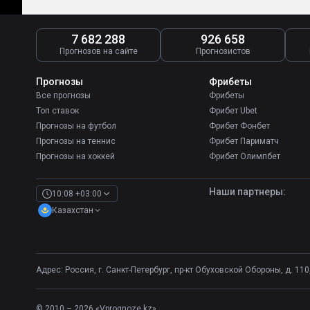
7 682 288
926 658
Прогнозов на сайте
Прогнозистов
Прогнозы
Фрибеты
Все прогнозы
Фрибеты
Топ ставок
Фрибет Ubet
Прогнозы на футбол
Фрибет Фонбет
Прогнозы на теннис
Фрибет Париматч
Прогнозы на хоккей
Фрибет Олимпбет
Наши партнеры:
10:08 +03:00
Казахстан
Адрес: Россия, г. Санкт-Петербург, пр-кт Обуховской Обороны, д. 110, 
© 2010 – 2026 «Vprognoze.kz».