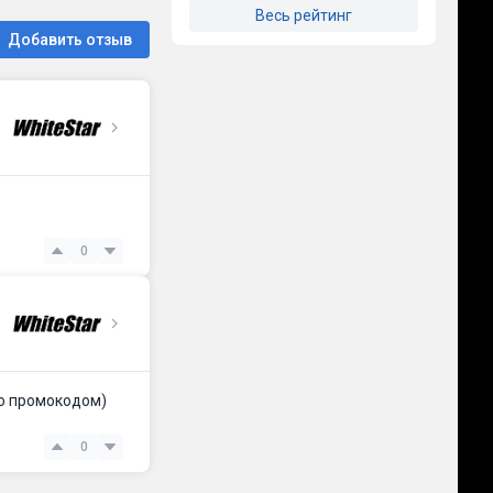
Весь рейтинг
Добавить отзыв
0
то промокодом)
0