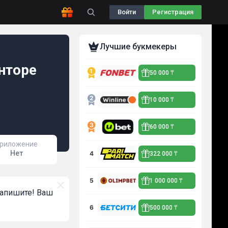
Войти
Регистрация
Лучшие букмекеры
нторе
50 000 ₸
10 000 ₸
60 000 ₸
риложение
Нет
4
322 000 ₸
5
1 000 000 ₸
 напишите! Ваш
6
500 000 ₸