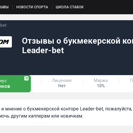
ЗЫВЫ
НОВОСТИ СПОРТА
ШКОЛА СТАВОК
-bet
Отзывы о букмекерской ко
Leader-bet
Лицензия
Маржа
П
нус
инов
Нет
10%
т и мнение о букмекерской конторе Leader-bet, пожалуйста,
очь другим капперам или новичкам.