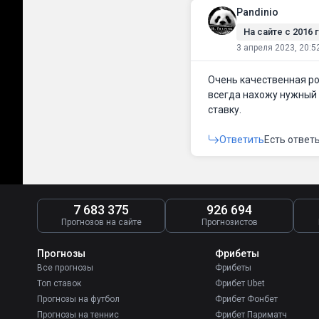
Pandinio
На сайте c 2016 г
3 апреля 2023, 20:5
Очень качественная ро
всегда нахожу нужный 
ставку.
Ответить
Есть ответ
7 683 375
926 694
Прогнозов на сайте
Прогнозистов
Прогнозы
Фрибеты
Все прогнозы
Фрибеты
Топ ставок
Фрибет Ubet
Прогнозы на футбол
Фрибет Фонбет
Прогнозы на теннис
Фрибет Париматч