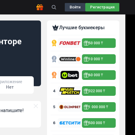
Войти
Регистрация
Лучшие букмекеры
нторе
50 000 ₸
10 000 ₸
60 000 ₸
риложение
Нет
4
322 000 ₸
5
1 000 000 ₸
 напишите!
6
500 000 ₸