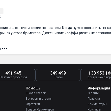
.
2
спись на статистические показатели. Когда нужно поставить на та
рынок у этого букмекера. Даже низкие коэффициенты не останав
ы
491 945
349 499
133 953 16
Платных прогнозов
Профи
Возвращено игр
Помощь
Информация
Школа ставок
О сайте
Вопросы и ответы
Правила
Стратегии
Комментарии
Бонусы букмекеров
Контакты