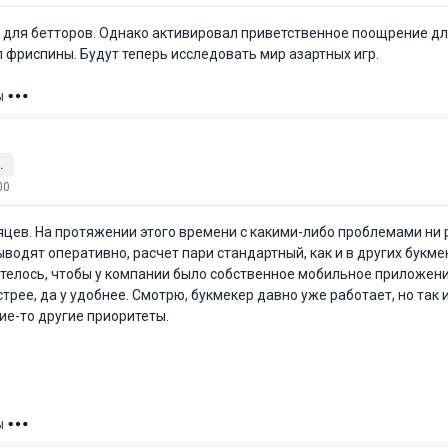
в для бетторов. Однако активировал приветственное поощрение дл
 фриспины. Будут теперь исследовать мир азартных игр.
ы
.
00
яцев. На протяжении этого времени с какими-либо проблемами ни 
ыводят оперативно, расчет пари стандартный, как и в других букме
отелось, чтобы у компании было собственное мобильное приложени
трее, да у удобнее. Смотрю, букмекер давно уже работает, но так 
ие-то другие приоритеты.
ы