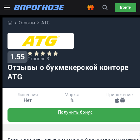
Войти
Отзывы
ATG
1.55
Отзывов 3
Отзывы о букмекерской конторе
ATG
Лицензия
Маржа
Приложение
Нет
%
Получить бонус