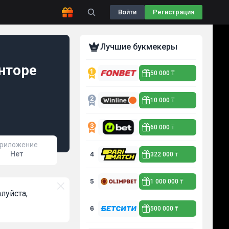
Войти
Регистрация
Лучшие букмекеры
нторе
50 000 ₸
10 000 ₸
60 000 ₸
риложение
Нет
4
322 000 ₸
5
1 000 000 ₸
луйста,
6
500 000 ₸