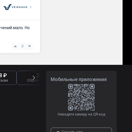
ечений мало. Но
0
8 ₽
2 722
8 291
Мобильные приложения
окам
Обработано жалоб
Отзывы о букмекерах
Наведите камеру на QR-код