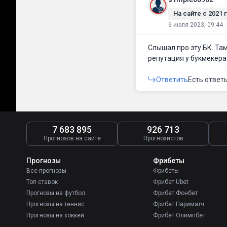
На сайте c 2021 г
6 июля 2023, 09:44
Слышал про эту БК. Там
репутация у букмекера
Ответить
Есть ответ
7 683 895
926 713
Прогнозов на сайте
Прогнозистов
Прогнозы
Фрибеты
Все прогнозы
Фрибеты
Топ ставок
Фрибет Ubet
Прогнозы на футбол
Фрибет Фонбет
Прогнозы на теннис
Фрибет Париматч
Прогнозы на хоккей
Фрибет Олимпбет