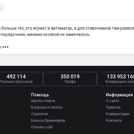
.
 больше тех, кто играет в автоматах, а для ставочников там развл
 порядочная, никаких косяков не замечалось
ы
492 114
350 019
133 953 16
Платных прогнозов
Профи
Возвращено игр
Помощь
Информация
Школа ставок
О сайте
Вопросы и ответы
Правила
Стратегии
Комментарии
Бонусы букмекеров
Контакты
Отзывы о БК