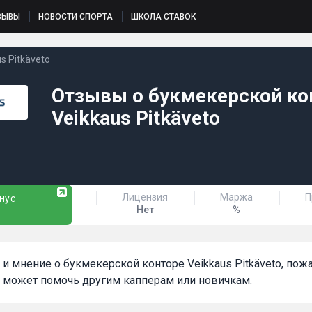
ЗЫВЫ
НОВОСТИ СПОРТА
ШКОЛА СТАВОК
s Pitkäveto
Отзывы о букмекерской ко
Veikkaus Pitkäveto
Лицензия
Маржа
П
нус
Нет
%
т и мнение о букмекерской конторе Veikkaus Pitkäveto, пожа
 может помочь другим капперам или новичкам.