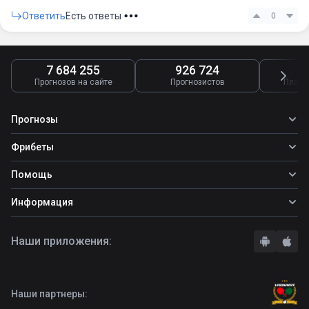
Ответить
Есть ответы
0
7 684 255
926 724
4
Прогнозов на сайте
Прогнозистов
Платн
Прогнозы
Все прогнозы
Фрибеты
Топ ставок
Фрибеты
Помощь
Прогнозы на футбол
Фрибет Ubet
Прогнозы на теннис
Школа ставок
Информация
Фрибет Фонбет
Прогнозы на хоккей
Вопросы и ответы
Фрибет Париматч
О сайте
Стратегии
Наши приложения:
Фрибет Олимпбет
Правила
Бонусы букмекеров
Комментарии
Отзывы о БК
Контакты
Полная версия
Наши партнеры: