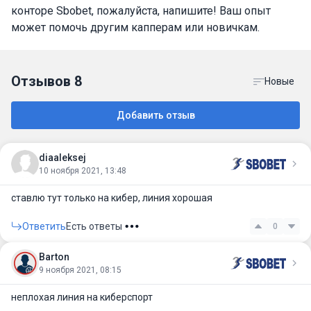
конторе Sbobet, пожалуйста, напишите! Ваш опыт
может помочь другим капперам или новичкам.
Отзывов
8
Новые
Добавить отзыв
diaaleksej
10 ноября 2021, 13:48
ставлю тут только на кибер, линия хорошая
Ответить
Есть ответы
0
Barton
9 ноября 2021, 08:15
неплохая линия на киберспорт