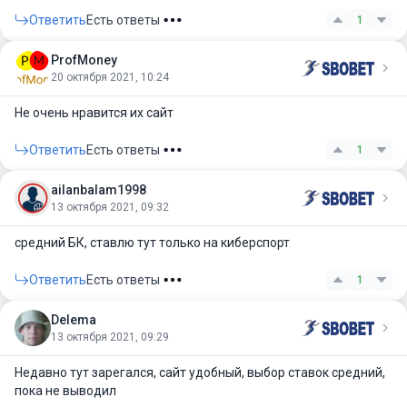
Ответить
Есть ответы
1
ProfMoney
20 октября 2021, 10:24
Не очень нравится их сайт
Ответить
Есть ответы
1
ailanbalam1998
13 октября 2021, 09:32
средний БК, ставлю тут только на киберспорт
Ответить
Есть ответы
1
Delema
13 октября 2021, 09:29
Недавно тут зарегался, сайт удобный, выбор ставок средний,
пока не выводил