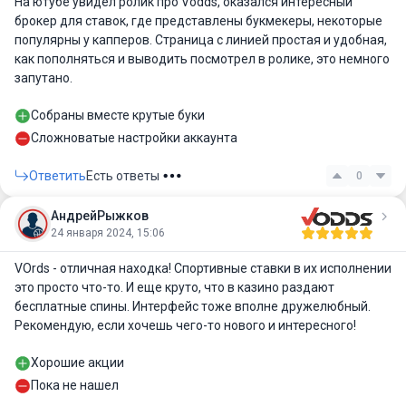
На ютубе увидел ролик про Vodds, оказался интересный
брокер для ставок, где представлены букмекеры, некоторые
популярны у капперов. Страница с линией простая и удобная,
как пополняться и выводить посмотрел в ролике, это немного
запутано.
Собраны вместе крутые буки
Сложноватые настройки аккаунта
Ответить
Есть ответы
0
АндрейРыжков
24 января 2024, 15:06
VOrds - отличная находка! Спортивные ставки в их исполнении
это просто что-то. И еще круто, что в казино раздают
бесплатные спины. Интерфейс тоже вполне дружелюбный.
Рекомендую, если хочешь чего-то нового и интересного!
Хорошие акции
Пока не нашел