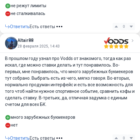
не режут лимиты
не сталкивалась
Ответить
Есть ответы
0
Altair88
28 февраля 2025, 14:43
В прошлом году узнал про Vodds от знакомого, тогда как раз
искал, где можно ставки делать и тут понравилось. Во-
первых, мне понравилось, что много зарубежных букмекеров
тут собрано. Выбрать есть из чего, мягко говоря. Во-вторых,
нормально продуман интерфейс и есть все возможность для
того чтоб найти нужное спортивное событие, сравнить кэфы и
сделать ставку. В-третьих, да, отличная задумка с единым
счетом для всех БК.
много зарубежных букмекеров
нет
Ответить
Есть ответы
0