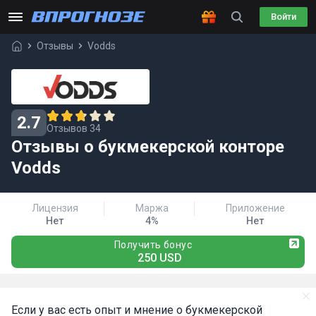
Войти
Отзывы
Vodds
2.7
Отзывов 34
Отзывы о букмекерской конторе
Vodds
Лицензия
Маржа
Приложение
Нет
4%
Нет
Получить бонус
250 USD
Если у вас есть опыт и мнение о букмекерской