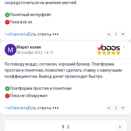
сосредоточиться на анализе матчей.
Понятный интерфейс
Пока всё ок
Ответить
Есть ответы
0
Марат казак
28 ноября 2022, 14:13
По поводу воддс, согласен, хороший брокер. Платформа
простая и понятная, позволяет сделать ставку с наилучшим
коэффициентом. Вывод денег происходит быстро.
Платформа простая и понятная
Пока не обнаружил
Ответить
Есть ответы
0
1
2