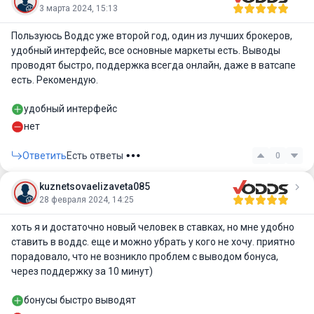
3 марта 2024, 15:13
Пользуюсь Воддс уже второй год, один из лучших брокеров,
удобный интерфейс, все основные маркеты есть. Выводы
проводят быстро, поддержка всегда онлайн, даже в ватсапе
есть. Рекомендую.
удобный интерфейс
нет
Ответить
Есть ответы
0
kuznetsovaelizaveta085
28 февраля 2024, 14:25
хоть я и достаточно новый человек в ставках, но мне удобно
ставить в воддс. еще и можно убрать у кого не хочу. приятно
порадовало, что не возникло проблем с выводом бонуса,
через поддержку за 10 минут)
бонусы быстро выводят