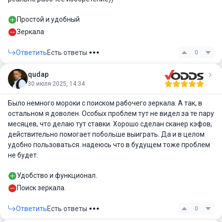
Простой и удобный
Зеркала
Ответить
Есть ответы
0
qudap
30 июля 2025, 14:34
Было немного мороки с поиском рабочего зеркала. А так, в
остальном я доволен. Особых проблем тут не видел за те пару
месяцев, что делаю тут ставки. Хорошо сделан сканер кэфов,
действительно помогает побольше выиграть. Да и в целом
удобно пользоваться. надеюсь что в будущем тоже проблем
не будет.
Удобство и функционал.
Поиск зеркала.
Ответить
Есть ответы
0