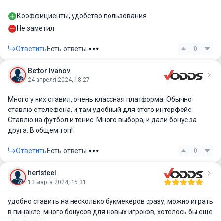
Коэффициенты, удобство пользования
Не заметил
Ответить
Есть ответы
0
Bettor Ivanov
24 апреля 2024, 18:27
Много у них ставил, очень классная платформа. Обычно
ставлю с телефона, и там удобный для этого интерфейс.
Ставлю на футбол и тенис. Много выбора, и дали бонус за
друга. В общем топ!
Ответить
Есть ответы
0
hertsteel
13 марта 2024, 15:31
удобно ставить на несколько букмекеров сразу, можно играть
в пинакле. много бонусов для новых игроков, хотелось бы еще