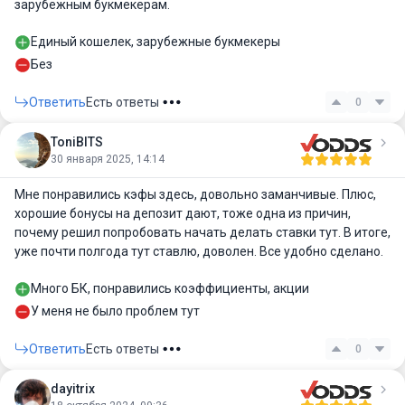
зарубежным букмекерам.
Единый кошелек, зарубежные букмекеры
Без
Ответить
Есть ответы
0
ToniBITS
30 января 2025, 14:14
Мне понравились кэфы здесь, довольно заманчивые. Плюс,
хорошие бонусы на депозит дают, тоже одна из причин,
почему решил попробовать начать делать ставки тут. В итоге,
уже почти полгода тут ставлю, доволен. Все удобно сделано.
Много БК, понравились коэффициенты, акции
У меня не было проблем тут
Ответить
Есть ответы
0
dayitrix