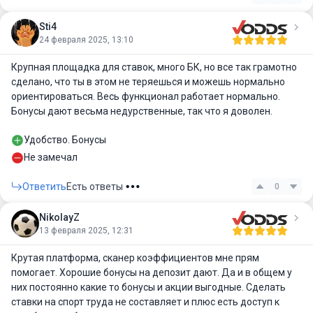
Sti4
24 февраля 2025, 13:10
Крупная площадка для ставок, много БК, но все так грамотно
сделано, что ты в этом не теряешься и можешь нормально
ориентироваться. Весь функционал работает нормально.
Бонусы дают весьма недурственные, так что я доволен.
Удобство. Бонусы
Не замечал
Ответить
Есть ответы
0
NikolayZ
13 февраля 2025, 12:31
Крутая платформа, сканер коэффициентов мне прям
помогает. Хорошие бонусы на депозит дают. Да и в общем у
них постоянно какие то бонусы и акции выгодные. Сделать
ставки на спорт труда не составляет и плюс есть доступ к