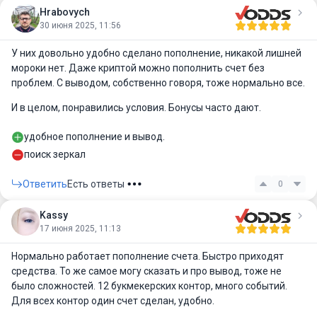
Hrabovych
30 июня 2025, 11:56
У них довольно удобно сделано пополнение, никакой лишней
мороки нет. Даже криптой можно пополнить счет без
проблем. С выводом, собственно говоря, тоже нормально все.
И в целом, понравились условия. Бонусы часто дают.
удобное пополнение и вывод.
поиск зеркал
Ответить
Есть ответы
0
Kassy
17 июня 2025, 11:13
Нормально работает пополнение счета. Быстро приходят
средства. То же самое могу сказать и про вывод, тоже не
было сложностей. 12 букмекерских контор, много событий.
Для всех контор один счет сделан, удобно.