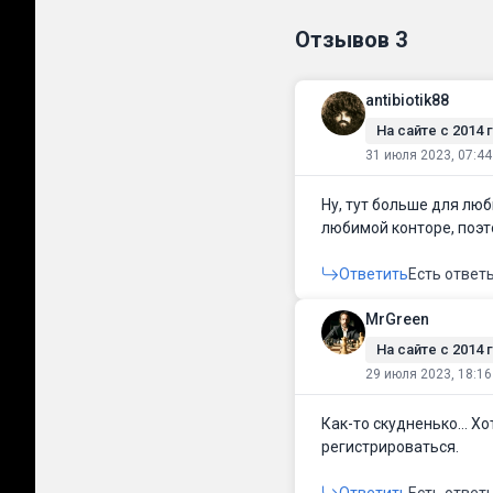
Отзывов
3
antibiotik88
На сайте c 2014 г
31 июля 2023, 07:44
Ну, тут больше для люб
любимой конторе, поэт
Ответить
Есть ответ
MrGreen
На сайте c 2014 г
29 июля 2023, 18:16
Как-то скудненько… Хо
регистрироваться.