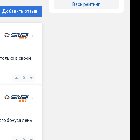
Весь рейтинг
Добавить отзыв
 только в своей
0
ого бонуса лень