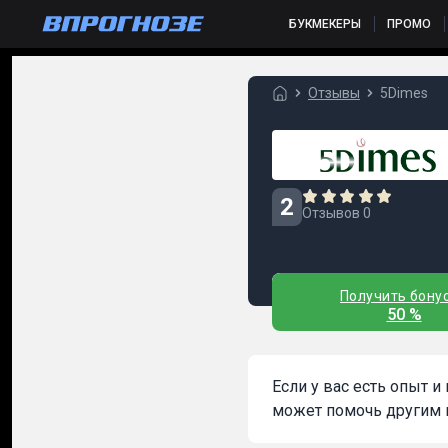
БУКМЕКЕРЫ
ПРОМО
Отзывы
5Dimes
2
Отзывов 0
Получить бону
50 %
Если у вас есть опыт 
может помочь другим 