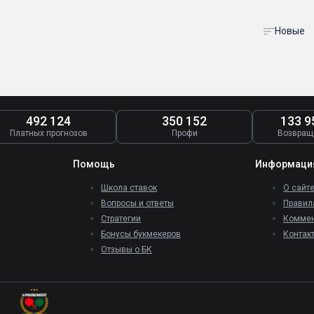
Новые
492 124
350 152
133 9
Платных прогнозов
Профи
Возвращ
Помощь
Информаци
Школа ставок
О сайт
Вопросы и ответы
Правил
Стратегии
Коммен
Бонусы букмекеров
Контак
Отзывы о БК