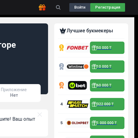
Войти
Регистрация
Лучшие букмекеры
торе
50 000 ₸
10 000 ₸
60 000 ₸
Приложение
Нет
4
322 000 ₸
ишите! Ваш опыт
5
1 000 000 ₸