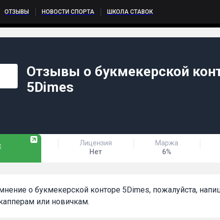
ОТЗЫВЫ
НОВОСТИ СПОРТА
ШКОЛА СТАВОК
Отзывы о букмекерской кон
5Dimes
Лицензия
Маржа
с
Нет
6%
и мнение о букмекерской конторе 5Dimes, пожалуйста, нап
капперам или новичкам.