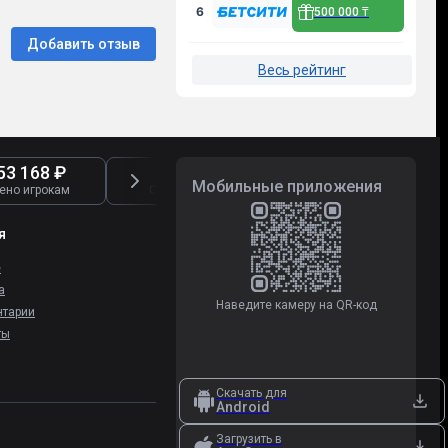
6
500 000 ₸
Добавить отзыв
Весь рейтинг
53 168 ₽
2 722
8 291
Мобильные приложения
ено игрокам
Обработано жалоб
Отзывы о букмекер
я
е
а
Наведите камеру на QR-код
тарии
ты
Скачать для
Android
Загрузить в