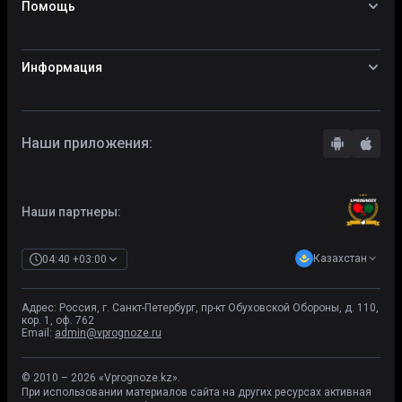
Помощь
Фрибет Ubet
Прогнозы на хоккей
Фрибет Фонбет
Школа ставок
Фрибет Париматч
Информация
Вопросы и ответы
Фрибет Олимпбет
Стратегии
О сайте
Бонусы букмекеров
Правила
Наши приложения:
Отзывы о БК
Комментарии
Полная версия
Контакты
Наши партнеры:
Казахстан
04:40 +03:00
Адрес: Россия, г. Санкт-Петербург, пр-кт Обуховской Обороны, д. 110,
кор. 1, оф. 762
Email:
admin@vprognoze.ru
© 2010 – 2026 «Vprognoze.kz».
При использовании материалов сайта на других ресурсах активная