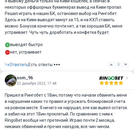
Я вывожу деньги только на Киви кошелек, а сейчас в
некоторых оффшорных букмекерах вывод на Киви пропал.
Решил играть в наших БК, остановил выбор на Рингобет.
Здесь и на Киви выводят минут за 15, и на КХЛ ставить
можно. Бонусов конечно почти нет, а так хорошая БК, меня
устраивает. Чуть чуть доработать и конфетка будет.
выводят быстро
нет, устраивает
Ответить
Есть ответы
0
som_96
22 декабря 2022, 17:48
Пришел в Рингобет с 1Вин, потому что начали обвинять меня
в нарушении каких-то правил и угрожать блокировкой счета
на ровном месте. Я ничего не нарушал, еле как вывел остаток
и забил на этот 1Вин проклятый. По сравнению с ним к
RingoBet вообще нет претензий. Играю почти 2 месяца,
никаких обвинений и прочих наездов, все чин чином.