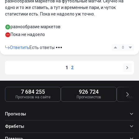
разнообразия маркетов на футбольные матчи. Скучно на
одно и то же ставить, а тут и временные пари, и чуток
статистики есть. Пока не надоело уж точно.
разнообразие маркетов
Пока не надоело
Ответить
Есть ответы
0
1
2
7 684 255
926 724
4
Прогнозов на сайте
Прогнозистов
Платн
Прогнозы
Все прогнозы
Фрибеты
Топ ставок
Фрибеты
Помощь