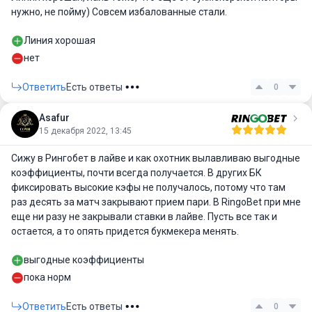
нужно, не пойму) Совсем избалованные стали.
Линия хорошая
нет
Ответить
Есть ответы
0
Asafur
15 декабря 2022, 13:45
Сижу в Рингобет в лайве и как охотник вылавливаю выгодные
коэффициенты, почти всегда получается. В других БК
фиксировать высокие кэфы не получалось, потому что там
раз десять за матч закрывают прием пари. В RingoBet при мне
еще ни разу не закрывали ставки в лайве. Пусть все так и
остается, а то опять придется букмекера менять.
выгодные коэффициенты
пока норм
Ответить
Есть ответы
0