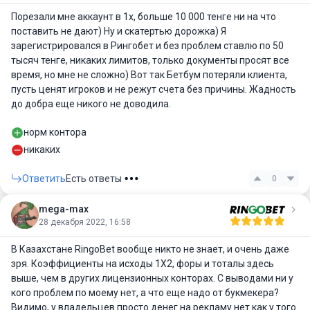
Порезали мне аккаунт в 1х, больше 10 000 тенге ни на что
поставить не дают) Ну и скатертью дорожка) Я
зарегистрировался в Рингобет и без проблем ставлю по 50
тысяч тенге, никаких лимитов, только документы просят все
время, но мне не сложно) Вот так Бетбум потеряли клиента,
пусть ценят игроков и не режут счета без причины. Жадность
до добра еще никого не доводила.
норм контора
никаких
Ответить
Есть ответы
0
mega-max
28 декабря 2022, 16:58
В Казахстане RingoBet вообще никто не знает, и очень даже
зря. Коэффициенты на исходы 1Х2, форы и тоталы здесь
выше, чем в других лицензионных конторах. С выводами ни у
кого проблем по моему нет, а что еще надо от букмекера?
Видимо, у владельцев просто денег на рекламу нет как у того