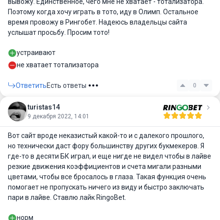
вывожу. Единственное, чего мне не хватает - тотализатора.
Поэтому когда хочу играть в тото, иду в Олимп. Остальное
время провожу в Рингобет. Надеюсь владельцы сайта
услышат просьбу. Просим тото!
устраивают
не хватает тотализатора
Ответить
Есть ответы
0
turistas14
9 декабря 2022, 14:01
Вот сайт вроде неказистый какой-то и с далекого прошлого,
но технически даст фору большинству других букмекеров. Я
где-то в десяти БК играл, и еще нигде не видел чтобы в лайве
резкие движения коэффициентов и счета мигали разными
цветами, чтобы все бросалось в глаза. Такая функция очень
помогает не пропускать ничего из виду и быстро заключать
пари в лайве. Ставлю лайк RingoBet.
норм