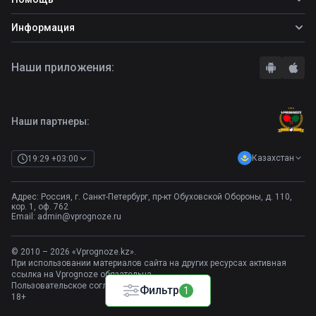
Прогнозы на футбол
Фрибет Ubet
Прогнозы на теннис
Школа ставок
Информация
Фрибет Фонбет
Прогнозы на хоккей
Вопросы и ответы
Фрибет Париматч
О сайте
Стратегии
Наши приложения:
Фрибет Олимпбет
Правила
Бонусы букмекеров
Комментарии
Отзывы о БК
Контакты
Полная версия
Наши партнеры:
Казахстан
19:29 +03:00
Адрес: Россия, г. Санкт-Петербург, пр-кт Обуховской Обороны, д. 110,
кор. 1, оф. 762
Email:
admin@vprognoze.ru
© 2010 – 2026 «Vprognoze.kz».
При использовании материалов сайта на других ресурсах активная
ссылка на Vprognoze обязательна.
Пользовательское соглашение
Фильтр
1
18+