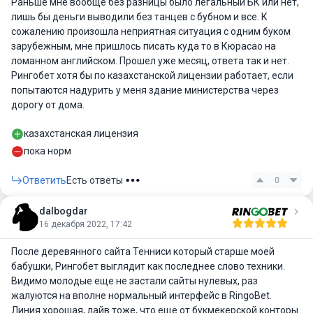
Раньше мне вообще без разницы было легальный БК или нет,
лишь бы деньги выводили без танцев с бубном и все. К
сожалению произошла неприятная ситуация с одним буком
зарубежным, мне пришлось писать куда то в Кюрасао на
ломанном английском. Прошел уже месяц, ответа так и нет.
Рингобет хотя бы по казахстанской лицензии работает, если
попытаются надурить у меня здание министерства через
дорогу от дома.
казахстанская лицензия
пока норм
Ответить
Есть ответы
0
dalbogdar
16 декабря 2022, 17:42
После деревянного сайта Тенниси который старше моей
бабушки, Рингобет выглядит как последнее слово техники.
Видимо молодые еще не застали сайты нулевых, раз
жалуются на вполне нормальный интерфейс в RingoBet.
Линия хорошая, лайв тоже, что еще от букмекерской конторы