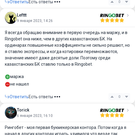
Ответить
Есть ответы
0
Lefttt
9 января 2023, 14:26
Я всегда обращаю внимание в первую очередь на маржу, и в
Ringobet она ниже, чем в других казахстанских БК. На
ординарах повышенные коэффициенты не сильно решают, но
я ставлю экспрессы, и когда котировки перемножаются,
значение имеют даже десятые доли. Поэтому среди
казахстанских БК ставлю только в Ringobet.
маржа
не нашел
Ответить
Есть ответы
0
Torick
6 января 2023, 16:10
Рингобет - моя первая букмекерская контора. Потом когда я
начал в других конторах играть, удивился что везде так