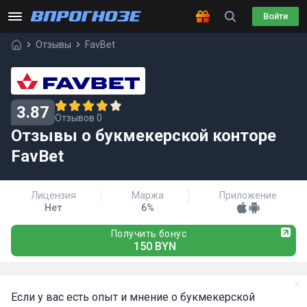
Войти
Отзывы
FavBet
3.87
Отзывов 0
Отзывы о букмекерской конторе
FavBet
Лицензия
Маржа
Приложение
Нет
6%
Получить бонус
150 BYN
Если у вас есть опыт и мнение о букмекерской