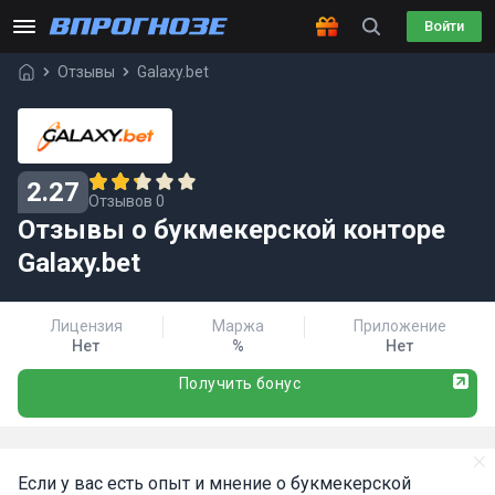
Войти
Отзывы
Galaxy.bet
2.27
Отзывов 0
Отзывы о букмекерской конторе
Galaxy.bet
Лицензия
Маржа
Приложение
Нет
%
Нет
Получить бонус
Если у вас есть опыт и мнение о букмекерской