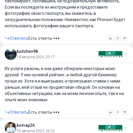
заблокируют, сославшись на подозрительную активность.
Если вы последуете их инструкциям и предоставите
фотографию своего паспорта, вы окажетесь в
затруднительном положении. Неизвестно, как Phonset будет
использовать фотографию вашего паспорта.
Ответить
Есть ответы
0
kudzhev98
14 августа 2023, 20:17
Их услуги ужасны, и они даже обокрали некоторых моих
друзей. У них нулевой рейтинг, и любой другой букмекер
лучше их. Хотя я и выигрывал, и проигрывал ставки с ними
раньше, мой отзыв не продиктован обидой. Он основан на
объективных ситуациях, как на моем личном опыте, так и на
опыте моих знакомых.
Ответить
Есть ответы
0
komap26
10 августа 2023, 20:22