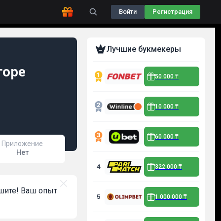
Войти
Регистрация
Лучшие букмекеры
торе
50 000 ₸
10 000 ₸
60 000 ₸
Приложение
Нет
4
322 000 ₸
ишите! Ваш опыт
5
1 000 000 ₸