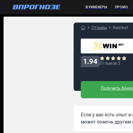
БУКМЕКЕРЫ
ПРОМО
Отзывы
Xwinbet
1.94
Отзывов 3
Получить бону
Если у вас есть опыт 
может помочь другим 