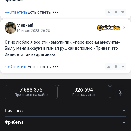
принципе
Ответить
Есть ответы
0
главный
10 июля 2023, 20:28
От не люблю я все эти «выкупили», «перенесены аккаунты»…
Был у меня аккаунт в пин ап ру… как вспомню «Привет, это
Иванбет» так вздрагиваю…
Ответить
Есть ответы
0
7 683 375
926 694
4
Прогнозов на сайте
Прогнозистов
Платн
Прогнозы
Все прогнозы
Фрибеты
Топ ставок