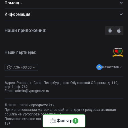
Фрибеты
Помощь
Прогнозы на футбол
Фрибет Ubet
Прогнозы на теннис
Школа ставок
Информация
Фрибет Фонбет
Прогнозы на хоккей
Вопросы и ответы
Фрибет Париматч
О сайте
Стратегии
Наши приложения:
Фрибет Олимпбет
Правила
Бонусы букмекеров
Комментарии
Отзывы о БК
Контакты
Полная версия
Наши партнеры:
Казахстан
17:36 +03:00
Адрес: Россия, г. Санкт-Петербург, пр-кт Обуховской Обороны, д. 110,
кор. 1, оф. 762
Email:
admin@vprognoze.ru
© 2010 – 2026 «Vprognoze.kz».
При использовании материалов сайта на других ресурсах активная
ссылка на Vprognoze обязательна.
Пользовательское соглашение
Фильтр
1
18+