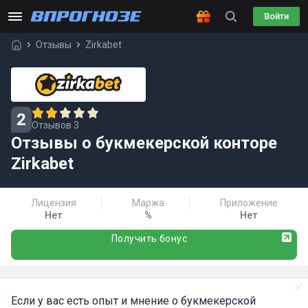
Войти
Отзывы
Zirkabet
2
Отзывов 3
Отзывы о букмекерской конторе
Zirkabet
Лицензия
Маржа
Приложение
Нет
%
Нет
Получить бонус
Если у вас есть опыт и мнение о букмекерской